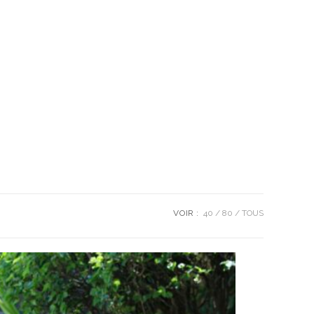
VOIR :
40
80
TOUS