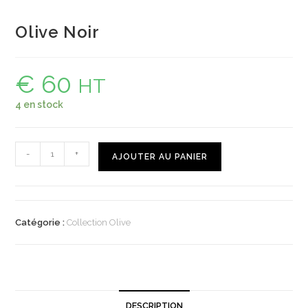
Olive Noir
€
60
HT
4 en stock
-
+
AJOUTER AU PANIER
Catégorie :
Collection Olive
DESCRIPTION