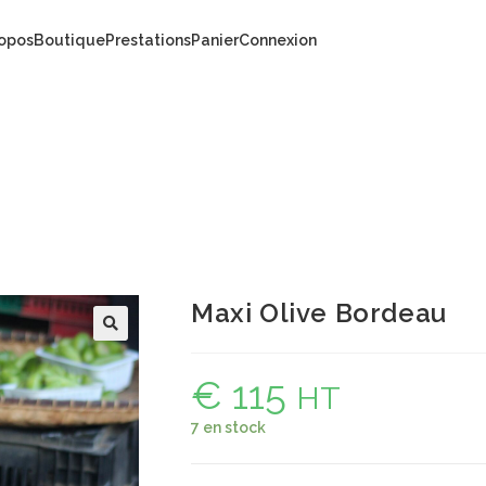
ropos
Boutique
Prestations
Panier
Connexion
Maxi Olive Bordeau
€
115
HT
7 en stock